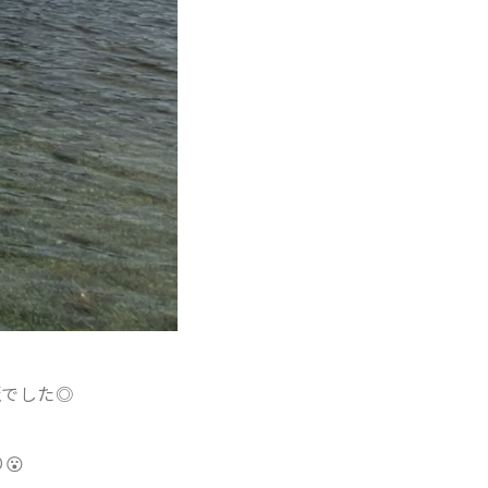
麗でした◎
😮