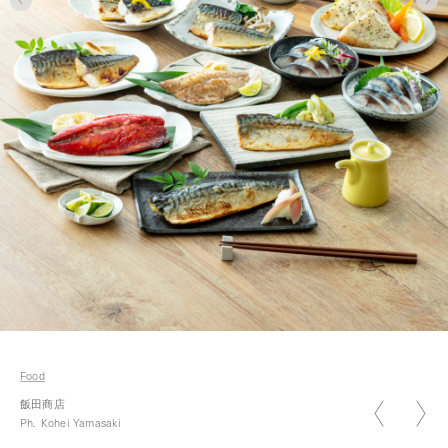
2026.01.05
新年のご挨拶 2026
Food
2026.07.07
飯田商店
七夕
Ph.
Kohei Yamasaki