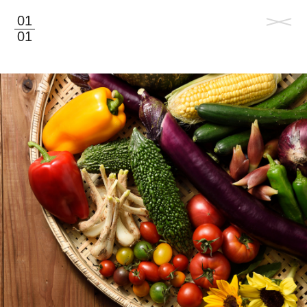
01
01
©