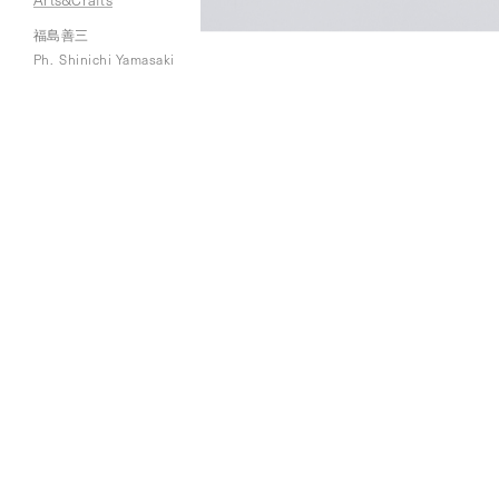
福島善三
Ph.
Shinichi Yamasaki