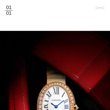
01
01
©